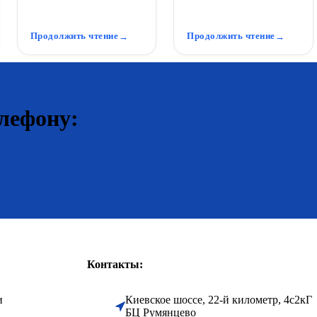
комфорт невозможен:
Лужи у дома, размытые
протечки, ржавчина или
грядки, сырость в подвале
з...
—...
Продолжить чтение
Продолжить чтение
лефону:
Контакты:
и
Киевское шоссе, 22-й километр, 4с2кГ
БЦ Румянцево