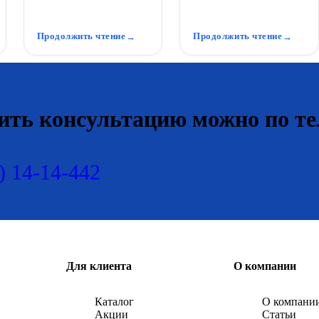
верный друг дачника:
воды. Без неё осенние
всегда выручит, будь то
ливни превращают дачу в
полив, душ ил...
оз...
Продолжить чтение
Продолжить чтение
ить консультацию можно по те
) 14-14-442
Для клиента
О компании
Каталог
О компани
Акции
Статьи