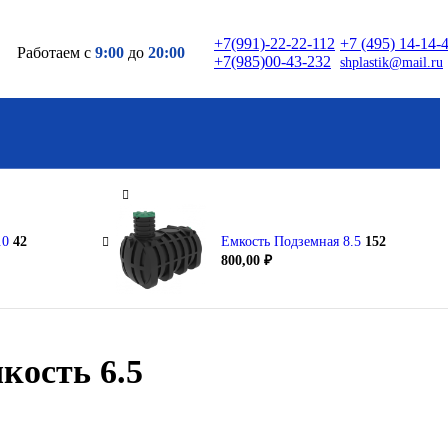
ы
 для
+7(991)-22-22-112
+7 (495) 14-14-
Работаем с
9:00
до
20:00
+7(985)00-43-232
shplastik@mail.ru
 →
 дачи
да
 →
.0
42
Eмкость Подземная 8.5
152
800,00
₽
Весь каталог товаров
Посмотрите полный список товаров и
кость 6.5
выберите нужное решение
Каталог