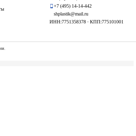
+7 (495) 14-14-442
ты
shplastik@mail.ru
ИНН:7751358378 · КПП:775101001
ии.