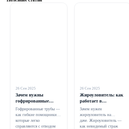
26 Сен 2025
26 Сен 2025
Зачем нужны
Жироуловитель: как
гофрированные
работает в
трубы для
канализации
Гофрированные трубы —
Зачем нужен
канализации
как гибкие помощники,
жироуловитель на
которые легко
даче. Жироуловитель —
справляются с отводом
как невидимый страж