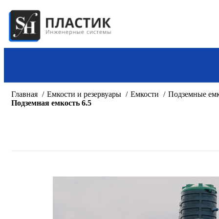
Трубы канализационные
пластиковые
Др
Смотреть все товары →
8 985 0
Пластиковые колодцы
Кабельные колодцы связи
г. Мос
Колодцы дренажные
Время работы:
9:
Комплектующие к
пластиковым колодцам
Пла
Посмотреть на 
Смотреть все товары →
Очистные сооружения и септики
Очистные сооружения
Главная
Емкости и резервуары
Емкости
Подземные ем
Септики
Подземная емкость 6.5
Септики и системы BioBox
Септики накопительные
канализационные
Смотреть все товары →