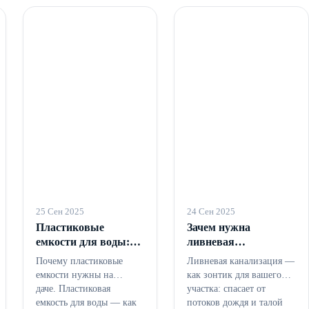
25 Сен 2025
24 Сен 2025
Пластиковые
Зачем нужна
емкости для воды:
ливневая
зачем нужны на даче
канализация на
Почему пластиковые
Ливневая канализация —
участке
емкости нужны на
как зонтик для вашего
даче. Пластиковая
участка: спасает от
емкость для воды — как
потоков дождя и талой